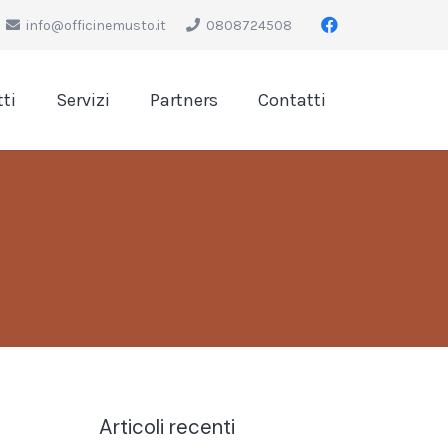
info@officinemusto.it
0808724508
ti
Servizi
Partners
Contatti
Articoli recenti