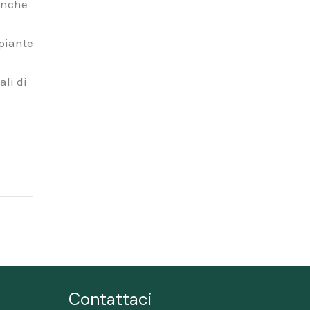
 anche
 piante
ali di
Contattaci