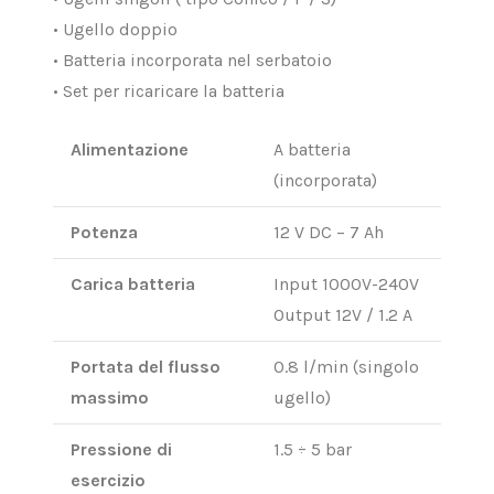
• Ugello doppio
• Batteria incorporata nel serbatoio
• Set per ricaricare la batteria
Alimentazione
A batteria
(incorporata)
Potenza
12 V DC – 7 Ah
Carica batteria
Input 1000V-240V
Output 12V / 1.2 A
Portata del flusso
0.8 l/min (singolo
massimo
ugello)
Pressione di
1.5 ÷ 5 bar
esercizio